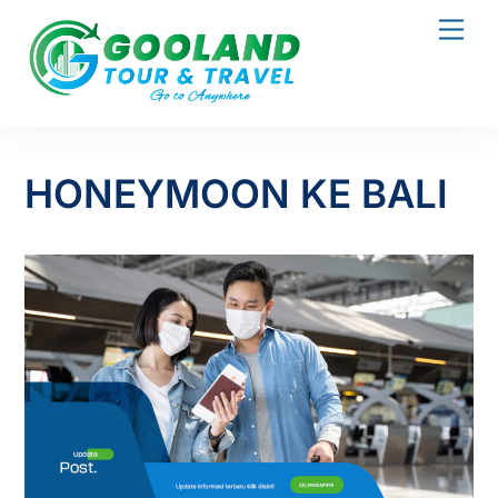
Skip
Men
to
content
HONEYMOON KE BALI