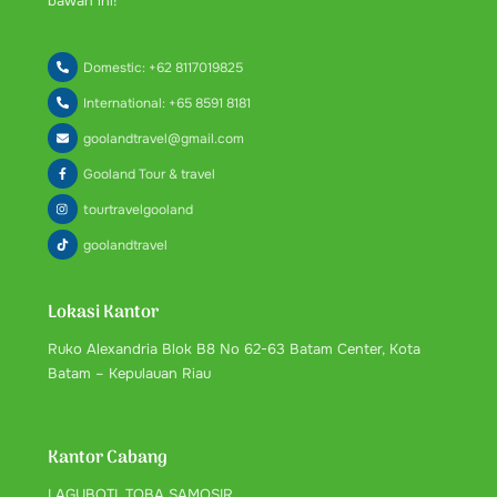
bawah ini!
Domestic: +62 8117019825
International: +65 8591 8181
goolandtravel@gmail.com
Gooland Tour & travel
tourtravelgooland
goolandtravel
Lokasi Kantor
Ruko Alexandria Blok B8 No 62-63 Batam Center, Kota
Batam – Kepulauan Riau
Kantor Cabang
LAGUBOTI, TOBA SAMOSIR