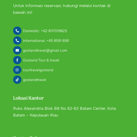
Untuk informasi reservasi, hubungi melalui kontak di
bawah ini!
Domestic: +62 8117019825
International: +65 8591 8181
goolandtravel@gmail.com
Gooland Tour & travel
tourtravelgooland
goolandtravel
Lokasi Kantor
Ruko Alexandria Blok B8 No 62-63 Batam Center, Kota
Batam – Kepulauan Riau